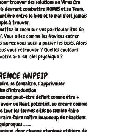
pour trouver des solutions au Virus Cro
 ils devront combattre HOMES et sa Team.
ontière entre le bien et le mal n’est jamais
mple à trouver.
ettez le zoom sur vos particularités. En
tif. Vous allez comme les Novices entrer
 aurez vous aussi à passer les tests. Alors
vous vous retrouver ? Quelles couleurs
 votre arc-en-ciel psychique ?
RENCE ANPEIP
dre, se Connaître, s’apprivoiser
ise d’introduction
lement peut-être définit comme être +
u avoir un Haut potentiel, ou encore comme
 tous les termes cités ne semble faire
raire faire naître beaucoup de réactions,
quiproquos …….
unique, donc chaque atypique utilisera de