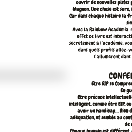
ouvrir de nouvelles pistes 
Magnon. Une chose est sure,
Car dans chaque histoire la fr
si
Avec la Rainbow Académia, m
effet ce livre est interac
secrètement à l’académie, vous
dans quels profils allez-
s’allumeront dans
CONFE
Etre EIP se Compren
En gu
Etre précoce intellectuel
intelligent, comme être EIP, o
avoir un handicap… Rien de
adéquation, et semble au cont
de 
Chaque humain est différent, 