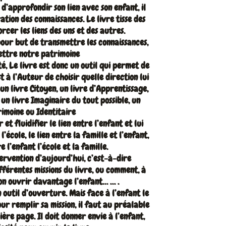
 d’approfondir son lien avec son enfant, il
ration des connaissances. Le livre tisse des
orcer les liens des uns et des autres.
 pour but de transmettre les connaissances,
ettre notre patrimoine
té, Le livre est donc un outil qui permet de
st à l’Auteur de choisir quelle direction lui
 un livre Citoyen, un livre d’Apprentissage,
 un livre Imaginaire du tout possible, un
rimoine ou Identitaire
et fluidifier le lien entre l’enfant et lui
l’école, le lien entre la famille et l’enfant,
re l’enfant l’école et la famille.
ntervention d’aujourd’hui, c’est-à-dire
férentes missions du livre, ou comment, à
on ouvrir davantage l’enfant… … .
n outil d’ouverture. Mais face à l’enfant le
our remplir sa mission, il faut au préalable
re page. Il doit donner envie à l’enfant,