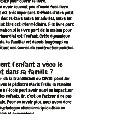
osité pour ouvrir le livre.
e avoir souvent peu d’envie face livre.
st très important. Difficile d’être petit
 doit se faire entre les adultes, entre les
eut être cet intermédiaire. Si le livre part
maison, si le livre part de la maison pour
primordial est l’enfant. Cette dynamique
cole, la famille) est depuis longtemps en
tant une source de construction positive.
nt l’enfant a vécu le
t dans sa famille ?
 de la transmission du COVID, point sur
vec le pédiatre Marie Trellu la semaine
on à l’école peut avoir aussi un impact sur
es enfants. Or, c’est un facteur à ne pas
nale. Pour en savoir plus, nous avons donc
ychologue clinicienne spécialisée en
ogie et criminologie.