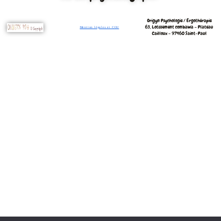
Origyn Psychologie / Ergothérapie
63, Lotissement combawa –
Plateau
Mention légales et CGU
Cailloux – 97460 Saint-Paul